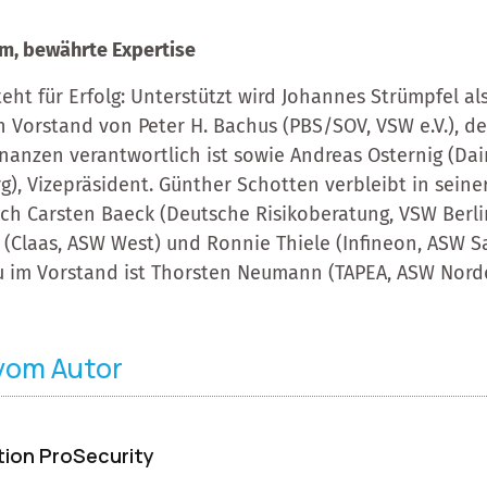
m, bewährte Expertise
eht für Erfolg: Unterstützt wird Johannes Strümpfel al
 Vorstand von Peter H. Bachus (PBS/SOV, VSW e.V.), de
Finanzen verantwortlich ist sowie Andreas Osternig (Da
, Vizepräsident. Günther Schotten verbleibt in seiner
uch Carsten Baeck (Deutsche Risikoberatung, VSW Ber
ogt (Claas, ASW West) und Ronnie Thiele (Infineon, ASW
u im Vorstand ist Thorsten Neumann (TAPEA, ASW Nord
 vom Autor
ion ProSecurity