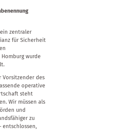
 Umbenennung
ein zentraler
ianz für Sicherheit
den
ad Homburg wurde
lt.
r Vorsitzender des
fassende operative
rtschaft steht
en. Wir müssen als
hörden und
ndsfähiger zu
– entschlossen,