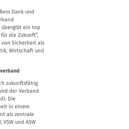
roßem Dank und
erband
 übergibt ein top
für die Zukunft“,
 von Sicherheit als
tik, Wirtschaft und
esverband
ch zukunftsfähig
wird der Verband
d). Die
eit in einem
t als zentrale
W, VSW und ASW