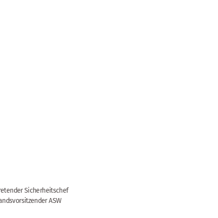
retender Sicherheitschef
andsvorsitzender ASW