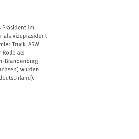
s Präsident im
r als Vizepräsident
imler Truck, ASW
 Rolle als
lin-Brandenburg
 Sachsen) wurden
deutschland).