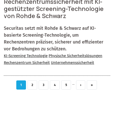
Rechenzentrumssicherheit mit KI-
gestützter Screening-Technologie
von Rohde & Schwarz
Securitas setzt mit Rohde & Schwarz auf KI-
basierte Screening-Technologie, um
Rechenzentren präziser, sicherer und effizienter
vor Bedrohungen zu schützen.
KI-Screening Technologie
Physische Sicherheitslösungen
Rechenzentrum Sicherheit
Unternehmenssicherheit
…
AKTUELLE SEITE
SEITE
SEITE
SEITE
SEITE
NÄCHSTE SEITE
LETZTE SEITE
1
2
3
4
5
›
»