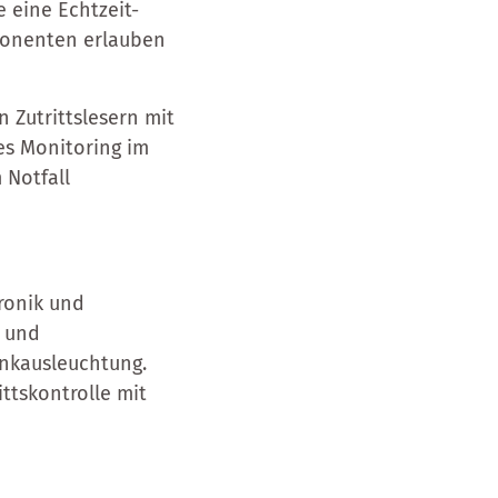
e eine Echtzeit-
ponenten erlauben
n Zutrittslesern mit
s Monitoring im
 Notfall
ronik und
g und
unkausleuchtung.
ttskontrolle mit