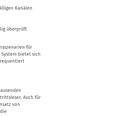
fälligen Kanälen
ßig überprüft
onsszenarien für
 System bietet sich
frequentiert
 tausenden
rittsleser. Auch für
nsatz von
 die