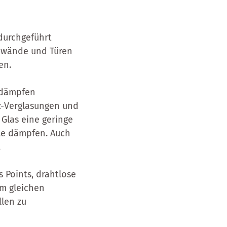
durchgeführt
nnwände und Türen
ten.
 dämpfen
z-Verglasungen und
Glas eine geringe
le dämpfen. Auch
.
s Points, drahtlose
im gleichen
llen zu