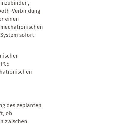
einzubinden,
tooth-Verbindung
er einen
e mechatronischen
System sofort
nischer
 PCS
chatronischen
ung des geplanten
ft, ob
on zwischen