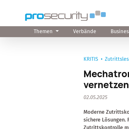
Direkt zum Inhalt
Themen
Verbände
Busines
KRITIS
Zutrittsle
Mechatron
vernetze
02.05.2025
Moderne Zutrittsko
sichere Lösungen.
Zutrittskontrolle m