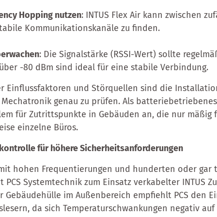
ency Hopping nutzen
: INTUS Flex Air kann zwischen zu
tabile Kommunikationskanäle zu finden.
überwachen
: Die Signalstärke (RSSI-Wert) sollte regelmä
über -80 dBm sind ideal für eine stabile Verbindung.
er Einflussfaktoren und Störquellen sind die Installati
 Mechatronik genau zu prüfen. Als batteriebetriebenes
lem für Zutrittspunkte in Gebäuden an, die nur mäßig 
eise einzelne Büros.
skontrolle für höhere Sicherheitsanforderungen
e mit hohen Frequentierungen und hunderten oder gar
ät PCS Systemtechnik zum Einsatz verkabelter INTUS Zut
er Gebäudehülle im Außenbereich empfiehlt PCS den Ei
tslesern, da sich Temperaturschwankungen negativ auf