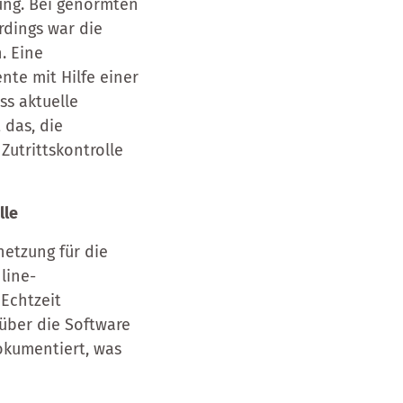
lung. Bei genormten
rdings war die
. Eine
te mit Hilfe einer
ss aktuelle
 das, die
Zutrittskontrolle
lle
netzung für die
line-
 Echtzeit
 über die Software
dokumentiert, was