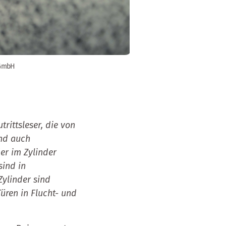
 GmbH
trittsleser, die von
ind auch
er im Zylinder
sind in
Zylinder sind
Türen in Flucht- und