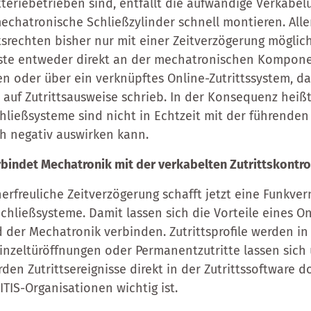
teriebetrieben sind, entfällt die aufwändige Verkabe
mechatronische Schließzylinder schnell montieren. Alle
tsrechten bisher nur mit einer Zeitverzögerung möglich
ste entweder direkt an der mechatronischen Komponen
en oder über ein verknüpftes Online-Zutrittssystem, da
v auf Zutrittsausweise schrieb. In der Konsequenz heißt
ließsysteme sind nicht in Echtzeit mit der führenden 
h negativ auswirken kann.
bindet Mechatronik mit der verkabelten Zutrittskontro
nerfreuliche Zeitverzögerung schafft jetzt eine Funkver
hließsysteme. Damit lassen sich die Vorteile eines On
d der Mechatronik verbinden. Zutrittsprofile werden in
 Einzeltüröffnungen oder Permanentzutritte lassen sich
den Zutrittsereignisse direkt in der Zutrittssoftware 
ITIS-Organisationen wichtig ist.