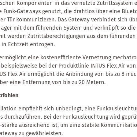
schen Komponenten in das vernetzte Zutrittssystem 
 Funk-Gateways genutzt, die drahtlos über eine Blue
er Tür kommunizieren. Das Gateway verbindet sich üb
anager mit dem führenden System und verknüpft so di
t werden Zutrittsberechtigungen aus dem führenden 
h in Echtzeit entzogen.
ermöglicht eine kosteneffiziente Vernetzung mechatro
eispielsweise bei der Produktlinie INTUS Flex Air von
US Flex Air ermöglicht die Anbindung von bis zu 8 me
er eine Entfernung von bis zu 20 Metern.
mpfohlen
allation empfiehlt sich unbedingt, eine Funkausleucht
s durchzuführen. Bei der Funkausleuchtung
wird geprü
 -stärke ausreichend ist, um eine stabile Kommunikati
ateway zu gewährleisten.