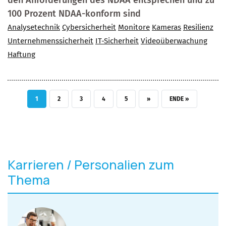
100 Prozent NDAA-konform sind
Analysetechnik
Cybersicherheit
Monitore
Kameras
Resilienz
Unternehmenssicherheit
IT-Sicherheit
Videoüberwachung
Haftung
AKTUELLE SEITE
SEITE
SEITE
SEITE
SEITE
NÄCHSTE SEITE
LETZTE SEITE
1
2
3
4
5
››
ENDE »
Karrieren / Personalien zum
Thema