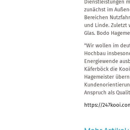
Dienstleistungen m
zunächst im Außend
Bereichen Nutzfahr
und Linde. Zuletzt 
Glas. Bodo Hagemei
"Wir wollen im de
Hochbau insbesonde
Energiewende ausba
Käferböck die Kooi
Hagemeister überni
Kundenorientierun
Anspruch als Quali
https://247kooi.c