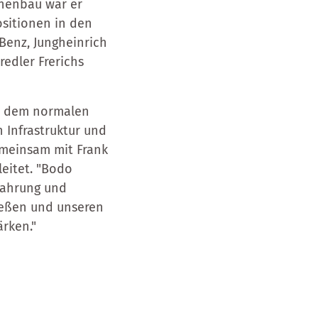
inenbau war er
ositionen in den
Benz, Jungheinrich
redler Frerichs
n dem normalen
 Infrastruktur und
emeinsam mit Frank
eitet. "Bodo
fahrung und
ießen und unseren
ärken."