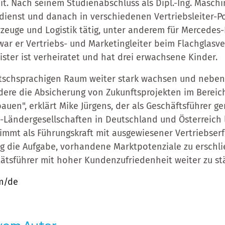
it. Nach seinem Studienabschluss als Dipl.-Ing. Masch
ienst und danach in verschiedenen Vertriebsleiter-P
zeuge und Logistik tätig, unter anderem für Mercedes-
war er Vertriebs- und Marketingleiter beim Flachglasve
ster ist verheiratet und hat drei erwachsene Kinder.
utschsprachigen Raum weiter stark wachsen und nebe
re die Absicherung von Zukunftsprojekten im Bereich
uen", erklärt Mike Jürgens, der als Geschäftsführer g
-Ländergesellschaften in Deutschland und Österreich l
mmt als Führungskraft mit ausgewiesener Vertriebser
g die Aufgabe, vorhandene Marktpotenziale zu erschl
tätsführer mit hoher Kundenzufriedenheit weiter zu st
om/de