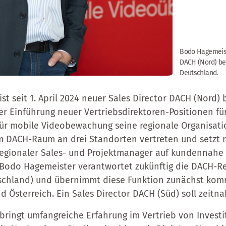
Bodo Hagemeist
DACH (Nord) bei
Deutschland.
t seit 1. April 2024 neuer Sales Director DACH (Nord) 
er Einführung neuer Vertriebsdirektoren-Positionen f
 für mobile Videobewachung seine regionale Organisati
m DACH-Raum an drei Standorten vertreten und setzt 
regionaler Sales- und Projektmanager auf kundennahe
 Bodo Hagemeister verantwortet zukünftig die DACH-Re
schland) und übernimmt diese Funktion zunächst komm
 Österreich. Ein Sales Director DACH (Süd) soll zeitn
ringt umfangreiche Erfahrung im Vertrieb von Invest