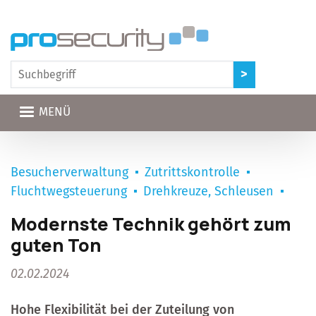
Direkt zum Inhalt
MENÜ
Besucherverwaltung
Zutrittskontrolle
Fluchtwegsteuerung
Drehkreuze, Schleusen
Modernste Technik gehört zum
guten Ton
02.02.2024
Hohe Flexibilität bei der Zuteilung von