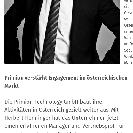
veran
die
Gesc
von P
Öste
unter
Wach
im B
Secu
Work
Mana
Primion verstärkt Engagement im österreichischen
Markt
Die Primion Technology GmbH baut ihre
Aktivitäten in Österreich gezielt weiter aus. Mit
Herbert Henninger hat das Unternehmen jetzt
einen erfahrenen Manager und Vertriebsprofi für