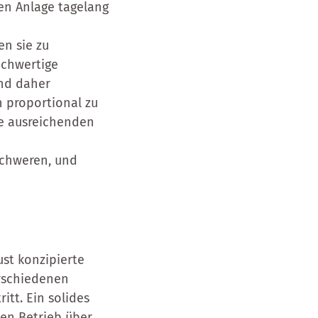
nen Anlage tagelang
n sie zu
ochwertige
nd daher
 proportional zu
ne ausreichenden
schweren, und
st konzipierte
erschiedenen
itt. Ein solides
den Betrieb über