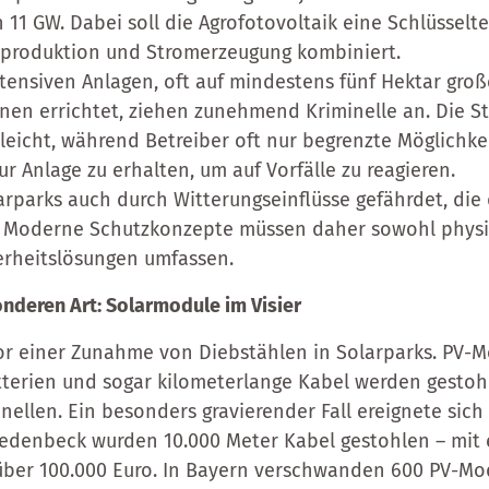
 11 GW. Dabei soll die Agrofotovoltaik eine Schlüssel
lproduktion und Stromerzeugung kombiniert.
tensiven Anlagen, oft auf mindestens fünf Hektar groß
en errichtet, ziehen zunehmend Kriminelle an. Die S
eicht, während Betreiber oft nur begrenzte Möglichke
r Anlage zu erhalten, um auf Vorfälle zu reagieren.
arparks auch durch Witterungseinflüsse gefährdet, die 
 Moderne Schutzkonzepte müssen daher sowohl physi
erheitslösungen umfassen.
nderen Art: Solarmodule im Visier
vor einer Zunahme von Diebstählen in Solarparks. PV-M
tterien und sogar kilometerlange Kabel werden gestoh
nellen. Ein besonders gravierender Fall ereignete sich
redenbeck wurden 10.000 Meter Kabel gestohlen – mit
ber 100.000 Euro. In Bayern verschwanden 600 PV-Mod