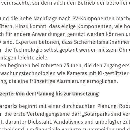
te verursachte, sondern auch den Betrieb der betroffe
n und die hohe Nachfrage nach PV-Komponenten mache
ütern. Hinzu kommt, dass einige Komponenten, wie h
uch für andere Anwendungen genutzt werden können u
v sind. Experten betonen, dass Sicherheitsmaßnahmen
in die Technologie selbst geplant werden müssen. Oh
nlagen leichte Ziele.
en beginnen bei robusten Zäunen, die den Zugang er
rwachungstechnologien wie Kameras mit KI-gestützter
, die eine frühzeitige Alarmierung ermöglichen.
epte: Von der Planung bis zur Umsetzung
arparks beginnt mit einer durchdachten Planung. Robu
n die erste Verteidigungslinie dar: „Solarparks sind v
t, darunter Diebstahl, Vandalismus und unbefugter Zutr
scheidend, um finanzielle Verluste zu vermeiden und 