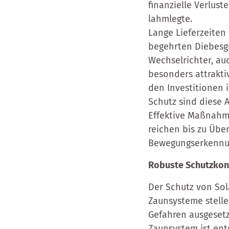
finanzielle Verlus
lahmlegte.
Lange Lieferzeite
begehrten Diebesg
Wechselrichter, a
besonders attrakti
den Investitionen 
Schutz sind diese A
Effektive Maßnahm
reichen bis zu Übe
Bewegungserkennung
Robuste Schutzkonz
Der Schutz von Sol
Zaunsysteme stelle
Gefahren ausgesetz
Zaunsystem ist ent