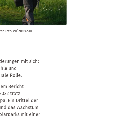
tar. Foto: WIŚNIOWSKI
derungen mit sich:
ähle und
ale Rolle.
dem Bericht
022 trotz
pa. Ein Drittel der
, und das Wachstum
olarparks mit einer