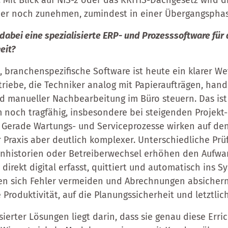
 Mit Blick auf NIS-2 oder das KRITIS-Dachgesetz wird d
er noch zunehmen, zumindest in einer Übergangsphas
 dabei eine spezialisierte ERP- und Prozesssoftware für 
eit?
e, branchenspezifische Software ist heute ein klarer W
riebe, die Techniker analog mit Papieraufträgen, hand
manueller Nachbearbeitung im Büro steuern. Das ist 
m noch tragfähig, insbesondere bei steigenden Projekt
Gerade Wartungs- und Serviceprozesse wirken auf den
r Praxis aber deutlich komplexer. Unterschiedliche Prüf
nhistorien oder Betreiberwechsel erhöhen den Aufwa
irekt digital erfasst, quittiert und automatisch ins S
sen sich Fehler vermeiden und Abrechnungen absichern.
 Produktivität, auf die Planungssicherheit und letztlic
isierter Lösungen liegt darin, dass sie genau diese Erri