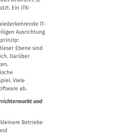
zt. Ein ITK-
wiederkehrende IT-
eiligen Ausrichtung
prinzip:
 dieser Ebene sind
ich. Darüber
ken.
nische
iel. Viele
oftware ab.
Errichtermarkt und
kleinere Betriebe
und