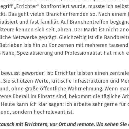
griff „Errichter“ konfrontiert wurde, musste ich selbst
kt. Das geht vielen Branchenfremden so. Nach einem J
ialisiert und fast familiär. Auf Branchentreffen begegn
kteure kennen sich seit Jahren. Der Markt ist nicht a
liche Netzwerke geprägt. Gleichzeitig ist die Bandbrei
 Betrieben bis hin zu Konzernen mit mehreren tausend
 Nähe, Spezialisierung und Professionalität hat mich e
bewusst geworden ist: Errichter leisten einen zentrale
t. Sie schützen Werte, kritische Infrastrukturen und 
grund, ohne große öffentliche Wahrnehmung. Wenn man
steme überall im Einsatz sind, bekommt die tägliche Ar
Heute kann ich klar sagen: Ich arbeite sehr gerne für 
nend, sondern hochrelevant ist.
stausch mit Errichtern, vor Ort und remote. Wo sehen Sie