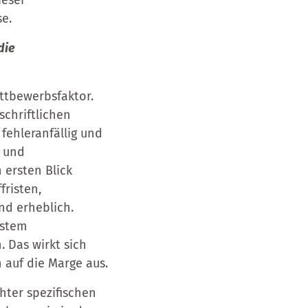
ieser
e.
die
ettbewerbsfaktor.
schriftlichen
fehleranfällig und
- und
 ersten Blick
fristen,
nd erheblich.
ystem
 Das wirkt sich
h auf die Marge aus.
chter spezifischen