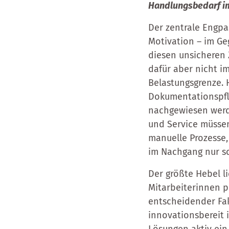
Handlungsbedarf i
Der zentrale Engpas
Motivation – im Ge
diesen unsicheren Z
dafür aber nicht i
Belastungsgrenze.
Dokumentationspfl
nachgewiesen werde
und Service müsse
manuelle Prozesse,
im Nachgang nur sc
Der größte Hebel l
Mitarbeiterinnen pr
entscheidender Fak
innovationsbereit i