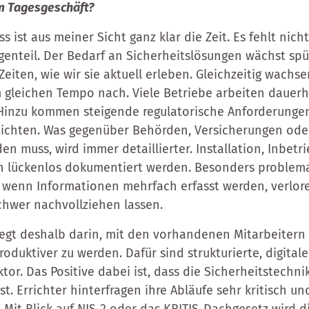
m Tagesgeschäft?
s ist aus meiner Sicht ganz klar die Zeit. Es fehlt nic
genteil. Der Bedarf an Sicherheitslösungen wächst spü
eiten, wie wir sie aktuell erleben. Gleichzeitig wachse
m gleichen Tempo nach. Viele Betriebe arbeiten dauerh
 Hinzu kommen steigende regulatorische Anforderunge
ichten. Was gegenüber Behörden, Versicherungen ode
n muss, wird immer detaillierter. Installation, Inbet
n lückenlos dokumentiert werden. Besonders problema
 wenn Informationen mehrfach erfasst werden, verlor
hwer nachvollziehen lassen.
iegt deshalb darin, mit den vorhandenen Mitarbeitern
oduktiver zu werden. Dafür sind strukturierte, digitale
tor. Das Positive dabei ist, dass die Sicherheitstechn
st. Errichter hinterfragen ihre Abläufe sehr kritisch u