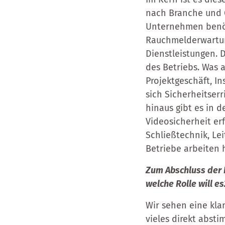
nach Branche und G
Unternehmen benöti
Rauchmelderwartun
Dienstleistungen. 
des Betriebs. Was a
Projektgeschäft, I
sich Sicherheitser
hinaus gibt es in 
Videosicherheit er
Schließtechnik, Le
Betriebe arbeiten 
Zum Abschluss der B
welche Rolle will 
Wir sehen eine kla
vieles direkt abst