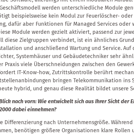
eschäftsmodell werden unterschiedliche Module genut
gt beispielsweise kein Modul zur Feuerlöscher- oder
g, dafür aber Funktionen für Managed Services oder 
Diese Module werden gezielt aktiviert, passend zur jew
ll diese Zielgruppen verbindet, ist ein ähnliches Grund
nstallation und anschließend Wartung und Service. Auf
richter, Systemhäuser und Gebäudetechniker sehr ähnl
der Praxis viele Überschneidungen zwischen den Gewer
fordert IT-Know-how, Zutrittskontrolle berührt mecha
itstellenanbindungen bringen Telekommunikation ins Sp
heute hybrid, und genau diese Realität bildet unsere S
lick nach vorn: Wie entwickelt sich aus Ihrer Sicht der 
es2000 dabei einnehmen?
re Differenzierung nach Unternehmensgröße. Während 
immen, benötigen größere Organisationen klare Rollen 