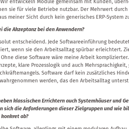
. Wir entwickeln Module gemeinsam mit Kunden, übern
n sie für viele Betriebe nutzbar. Der Mehrwert durch
aus meiner Sicht durch kein generisches ERP-System zu
bei die Akzeptanz bei den Anwendern?
absolut entscheidend. Jede Softwareeinführung bedeut
iert, wenn sie den Arbeitsalltag spürbar erleichtert. Zi
: Ohne diese Software wäre meine Arbeit komplizierter
zepte, klare Prozesslogik und auch Mehrsprachigkeit,
chkräftemangels. Software darf kein zusätzliches Hind
 wahrgenommen werden, das den Arbeitsalltag unterst
neben klassischen Errichtern auch Systemhäuser und G
 sich die Anforderungen dieser Zielgruppen und wie bil
 konkret ab?
selbe Software, allerdings mit einem modularen Aufbau.