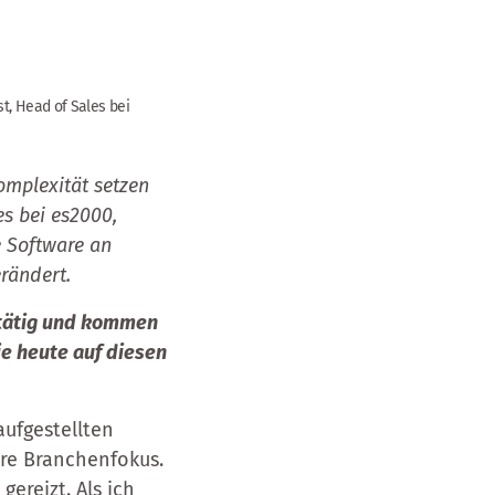
t, Head of Sales bei
mplexität setzen
s bei es2000,
e Software an
rändert.
0 tätig und kommen
ie heute auf diesen
aufgestellten
re Branchenfokus.
ereizt. Als ich