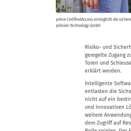
prime CertifiedAccess ermöglicht die sicher
primion Technology GmbH
Risiko- und Siche
geregelte Zugang z
Toren und Schleuse
erklärt werden.
Intelligente Softw
entlasten die Siche
nicht auf ein best
und innovativen L
weitere Anwendunge
dem Zugriff auf Re
Rolle spielen. Der 