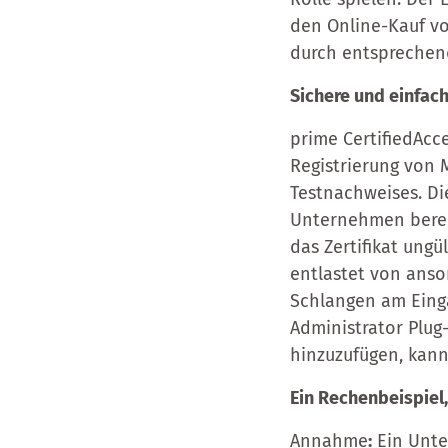
den Online-Kauf von
durch entsprechen
Sichere und einfac
prime CertifiedAcc
Registrierung von 
Testnachweises. Di
Unternehmen bereit
das Zertifikat ungü
entlastet von anso
Schlangen am Einga
Administrator Plug
hinzuzufügen, kan
Ein Rechenbeispiel
Annahme
:
Ein Unte