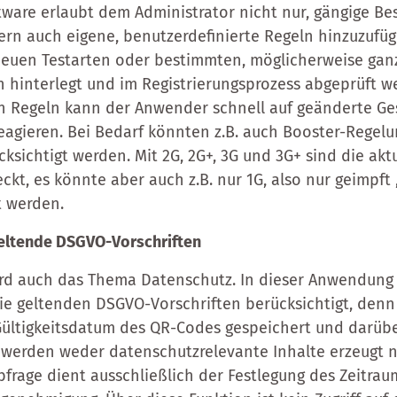
oftware erlaubt dem Administrator nicht nur, gängige 
rn auch eigene, benutzerdefinierte Regeln hinzuzufüg
neuen Testarten oder bestimmten, möglicherweise gan
 hinterlegt und im Registrierungsprozess abgeprüft we
n Regeln kann der Anwender schnell auf geänderte Ge
eagieren. Bei Bedarf könnten z.B. auch Booster-Regelu
ksichtigt werden. Mit 2G, 2G+, 3G und 3G+ sind die aktu
kt, es könnte aber auch z.B. nur 1G, also nur geimpft 
t werden.
eltende DSGVO-Vorschriften
ird auch das Thema Datenschutz. In dieser Anwendung
ie geltenden DSGVO-Vorschriften berücksichtigt, den
 Gültigkeitsdatum des QR-Codes gespeichert und darüb
 werden weder datenschutzrelevante Inhalte erzeugt n
bfrage dient ausschließlich der Festlegung des Zeitrau