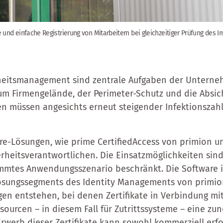
e und einfache Registrierung von Mitarbeitern bei gleichzeitiger Prüfung des 
rheitsmanagement sind zentrale Aufgaben der Unterne
um Firmengelände, der Perimeter-Schutz und die Absic
n müssen angesichts erneut steigender Infektionszah
are-Lösungen, wie prime CertifiedAccess von primion u
rheitsverantwortlichen. Die Einsatzmöglichkeiten sind 
immtes Anwendungsszenario beschränkt. Die Software i
ösungssegments des Identity Managements von primio
n entstehen, bei denen Zertifikate in Verbindung mit
ssourcen – in diesem Fall für Zutrittssysteme – eine z
Erwerb dieser Zertifikate kann sowohl kommerziell erfo