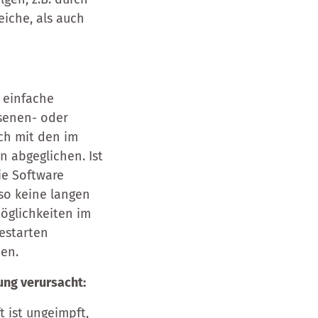
eiche, als auch
d einfache
esenen- oder
sch mit den im
 abgeglichen. Ist
Die Software
so keine langen
öglichkeiten im
Testarten
en.
ung verursacht:
 ist ungeimpft,