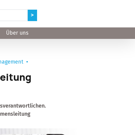
Über uns
nagement
leitung
tsverantwortlichen.
hmensleitung