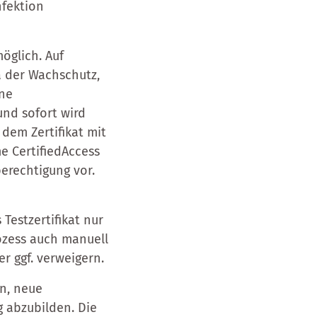
nfektion
möglich. Auf
 der Wachschutz,
ine
und sofort wird
 dem Zertifikat mit
e CertifiedAccess
berechtigung vor.
Testzertifikat nur
ozess auch manuell
r ggf. verweigern.
n, neue
g abzubilden. Die