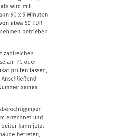
ats wird mit
dann 90 x 5 Minuten
 von etwa 50 EUR
ernehmen betrieben
it zahlreichen
use am PC oder
kat prüfen lassen,
. Anschließend
r Nummer seines
gsberechtigungen
um errechnet und
rbeiter kann jetzt
ebäude betreten,