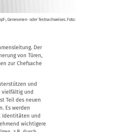
Impf-, Genesenen- oder Testnachweises. Foto:
hmensleitung. Der
herung von Türen,
len zur Chefsache
nterstützen und
vielfältig und
st Teil des neuen
n. Es werden
 Identitäten und
unehmend wichtigere
lgen, z.B. durch