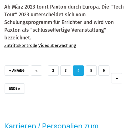
Ab März 2023 tourt Paxton durch Europa. Die "Tech
Tour" 2023 unterscheidet sich vom
Schulungsprogramm für Errichter und wird von
Paxton als "schlüsselfertige Veranstaltung"
bezeichnet.
Zutrittskontrolle
Videoüberwachung
…
…
ERSTE SEITE
VORHERIGE SEITE
SEITE
SEITE
AKTUELLE SEITE
SEITE
SEITE
« ANFANG
‹‹
2
3
4
5
6
NÄCHSTE
››
LETZTE SEITE
ENDE »
Karrieren / Personalien zum