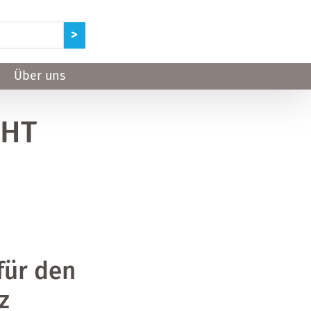
Über uns
GHT
für den
z