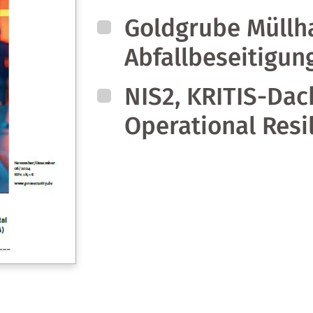
Goldgrube Müllha
Abfallbeseitigun
NIS2, KRITIS-Dac
Operational Resi