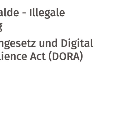
lde - Illegale
g
hgesetz und Digital
lience Act (DORA)