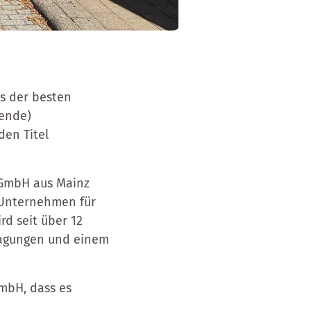
es der besten
tende)
den Titel
 GmbH aus Mainz
r Unternehmen für
d seit über 12
ragungen und einem
GmbH, dass es