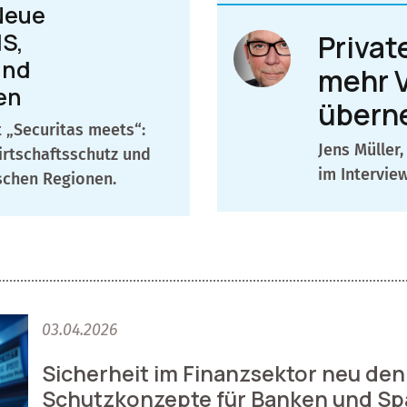
Neue
IS,
Privat
und
mehr 
en
übern
 „Securitas meets“:
Jens Müller
Wirtschaftsschutz und
im Interview
tschen Regionen.
03.04.2026
Sicherheit im Finanzsektor neu den
Schutzkonzepte für Banken und Sp