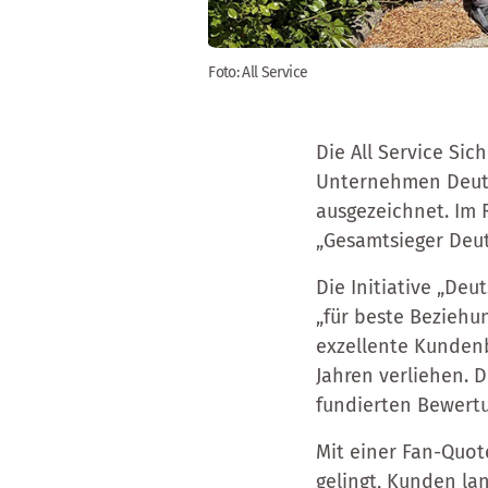
Foto: All Service
Die All Service Si
Unternehmen Deutsc
ausgezeichnet. Im 
„Gesamtsieger Deu
Die Initiative „D
„für beste Beziehu
exzellente Kundenb
Jahren verliehen.
fundierten Bewert
Mit einer Fan-Quot
gelingt, Kunden lan