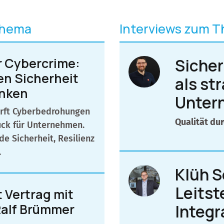
Thema
Interviews zum 
ür Cybercrime:
Sicher
n Sicherheit
als st
enken
Unter
härft Cyberbedrohungen
Qualität du
ck für Unternehmen.
e Sicherheit, Resilienz
.
Klüh S
Leitst
t Vertrag mit
alf Brümmer
Integr