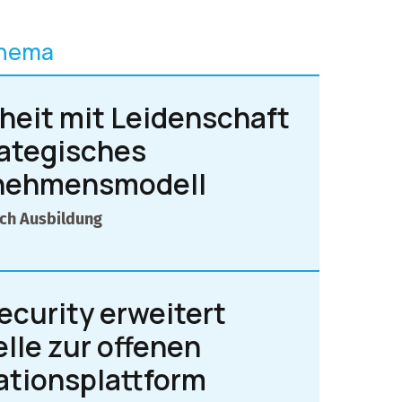
Thema
heit mit Leidenschaft
rategisches
nehmensmodell
rch Ausbildung
ecurity erweitert
elle zur offenen
ationsplattform