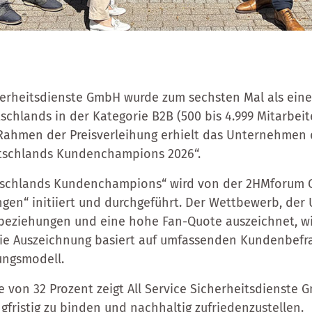
cherheitsdienste GmbH wurde zum sechsten Mal als ein
hlands in der Kategorie B2B (500 bis 4.999 Mitarbei
Rahmen der Preisverleihung erhielt das Unternehmen 
tschlands Kundenchampions 2026“.
eutschlands Kundenchampions“ wird von der 2HMforum
ngen“ initiiert und durchgeführt. Der Wettbewerb, de
eziehungen und eine hohe Fan-Quote auszeichnet, wir
 Die Auszeichnung basiert auf umfassenden Kundenbef
ungsmodell.
e von 32 Prozent zeigt All Service Sicherheitsdienste 
gfristig zu binden und nachhaltig zufriedenzustellen.