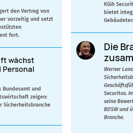
Klüh Securi
gert den Vertrag von
bietet integ
er vorzeitig und setzt
Gebäudetech
estützten
nt fort.
Die B
zusam
aft wächst
d Personal
Werner Lands
Sicherheitsb
Geschäftsfüh
es Bundesamt und
Securitas. I
swirtschaft zeigen:
seine Bewer
r Sicherheitsbranche
BDSW und üb
Branche.