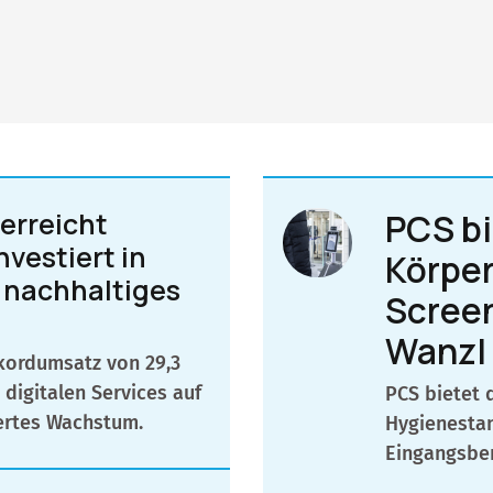
erreicht
PCS bi
vestiert in
Körpe
r nachhaltiges
Screen
Wanzl 
kordumsatz von 29,3
 digitalen Services auf
PCS bietet 
iertes Wachstum.
Hygienestan
Eingangsbe