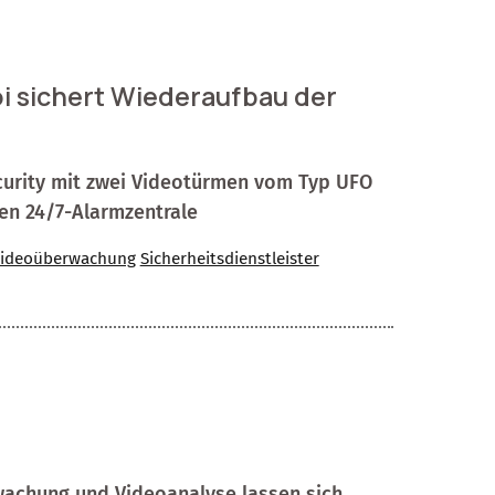
i sichert Wiederaufbau der
urity mit zwei Videotürmen vom Typ UFO
en 24/7-Alarmzentrale
ideoüberwachung
Sicherheitsdienstleister
wachung und Videoanalyse lassen sich