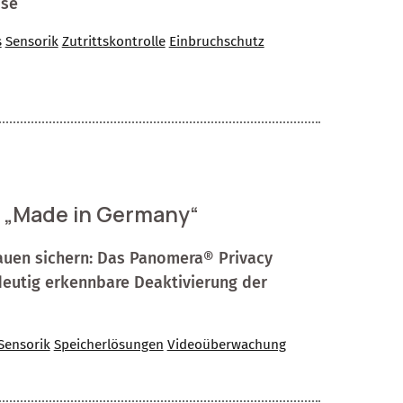
ise
s
Sensorik
Zutrittskontrolle
Einbruchschutz
 „Made in Germany“
auen sichern: Das Panomera® Privacy
ndeutig erkennbare Deaktivierung der
Sensorik
Speicherlösungen
Videoüberwachung