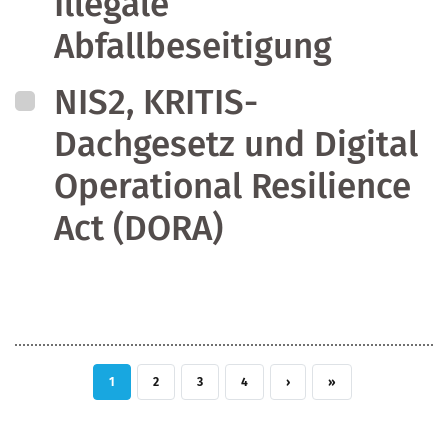
Illegale
Abfallbeseitigung
NIS2, KRITIS-
Dachgesetz und Digital
Operational Resilience
Act (DORA)
AKTUELLE SEITE
SEITE
SEITE
SEITE
NÄCHSTE SEITE
LETZTE SEITE
1
2
3
4
›
»