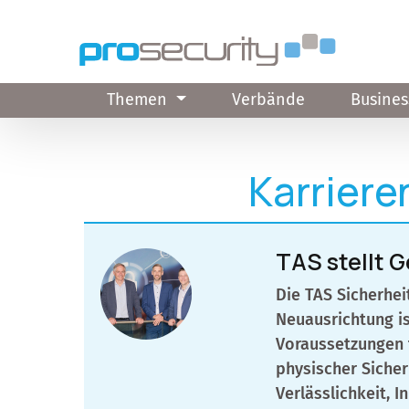
Direkt zum Inhalt
Themen
Verbände
Busines
Karriere
TAS stellt 
Die TAS Sicherhei
Neuausrichtung is
Voraussetzungen 
physischer Sicher
Verlässlichkeit, 