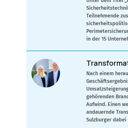
Unter dem Titel „
Sicherheitstechni
Teilnehmende zus
sicherheitspoliti
Perimetersicheru
in der 15 Untern
Transformat
Nach einem herau
Geschäftsergebni
Umsatzsteigerung
gehörenden Brand
Aufwind. Einen we
andauernde Trans
Sulzburger dabei 