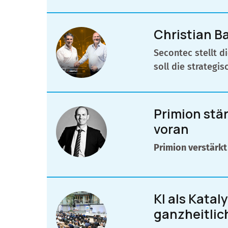
Christian 
Secontec stellt 
soll die strateg
Primion stä
voran
Primion verstärk
KI als Kata
ganzheitlic