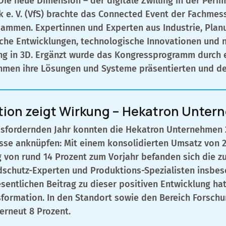
Die neue Dimension – der digitale Zwilling in der Per
k e. V. (VfS) brachte das Connected Event der Fachme
ammen. Expertinnen und Experten aus Industrie, Planu
sche Entwicklungen, technologische Innovationen und 
ng in 3D. Ergänzt wurde das Kongressprogramm durch e
ehmen ihre Lösungen und Systeme präsentierten und den
ion zeigt Wirkung – Hekatron Unter
sfordernden Jahr konnten die Hekatron Unternehmen 2
sse anknüpfen: Mit einem konsolidierten Umsatz von 2
 von rund 14 Prozent zum Vorjahr befanden sich die z
schutz-Experten und Produktions-Spezialisten insbes
sentlichen Beitrag zu dieser positiven Entwicklung ha
formation. In den Standort sowie den Bereich Forschu
erneut 8 Prozent.