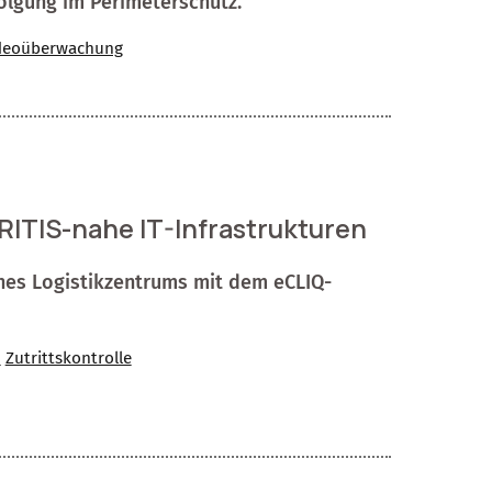
olgung im Perimeterschutz.
deoüberwachung
RITIS-nahe IT-Infrastrukturen
ines Logistikzentrums mit dem eCLIQ-
n
Zutrittskontrolle