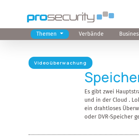
Direkt zum Inhalt
Themen
Verbände
Busines
Hauptnavigation
Videoüberwachung
Speiche
Es gibt zwei Haupts
und in der Cloud . Lo
ein drahtloses Über
oder DVR-Speicher g