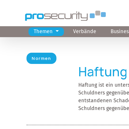
Direkt zum Inhalt
Themen
Verbände
Busines
Hauptnavigation
Normen
Haftung
Haftung ist ein unter
Schuldners gegenüber
entstandenen Schade
Schuldners gegenüber