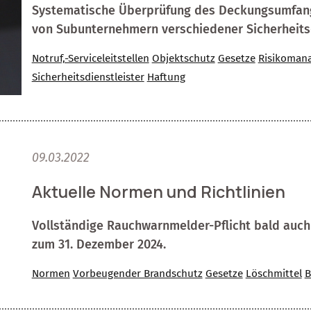
Systematische Überprüfung des Deckungsumfangs
von Subunternehmern verschiedener Sicherheitsd
Notruf,-Serviceleitstellen
Objektschutz
Gesetze
Risikoman
Sicherheitsdienstleister
Haftung
09.03.2022
Aktuelle Normen und Richtlinien
Vollständige Rauchwarnmelder-Pflicht bald auch i
zum 31. Dezember 2024.
Normen
Vorbeugender Brandschutz
Gesetze
Löschmittel
B