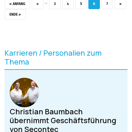
…
ERSTE SEITE
VORHERIGE SEITE
SEITE
SEITE
SEITE
AKTUELLE SEITE
SEITE
NÄCHSTE
« ANFANG
‹‹
3
4
5
6
7
››
LETZTE SEITE
ENDE »
Karrieren / Personalien zum
Thema
Christian Baumbach
übernimmt Geschäftsführung
von Secontec