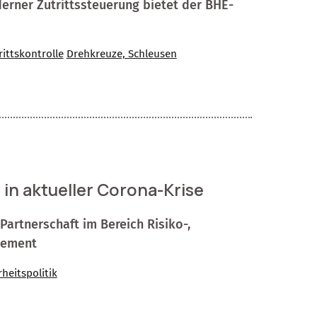
derner Zutrittssteuerung bietet der BHE-
rittskontrolle
Drehkreuze, Schleusen
n aktueller Corona-Krise
artnerschaft im Bereich Risiko-,
gement
rheitspolitik