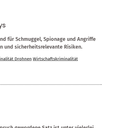
ys
end für Schmuggel, Spionage und Angriffe
n und sicherheitsrelevante Risiken.
inalität Drohnen
Wirtschaftskriminalität
pruch gewordene Satz ist unter vielerlei