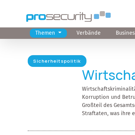
Direkt zum Inhalt
Themen
Verbände
Busines
Hauptnavigation
Sicherheitspolitik
Wirtscha
Wirtschaftskriminalit
Korruption und Betru
Großteil des Gesamtsc
Straftaten, was ihre 