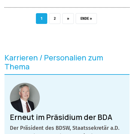
AKTUELLE SEITE
SEITE
NÄCHSTE SEITE
LETZTE SEITE
1
2
››
ENDE »
Karrieren / Personalien zum
Thema
Erneut im Präsidium der BDA
Der Präsident des BDSW, Staatssekretär a.D.