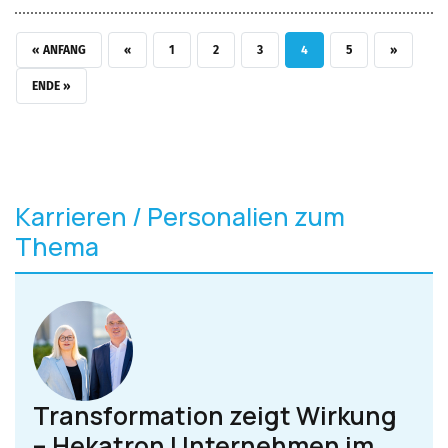
ERSTE SEITE
VORHERIGE SEITE
SEITE
SEITE
SEITE
AKTUELLE SEITE
SEITE
NÄCHSTE S
« ANFANG
‹‹
1
2
3
4
5
››
LETZTE SEITE
ENDE »
Karrieren / Personalien zum
Thema
Transformation zeigt Wirkung
– Hekatron Unternehmen im