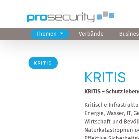
Direkt zum Inhalt
Themen
Verbände
Busines
Hauptnavigation
KRITIS
KRITIS
KRITIS – Schutz leben
Kritische Infrastrukt
Energie, Wasser, IT, 
Wirtschaft und Bevöl
Naturkatastrophen od
Effektive Sicherhei