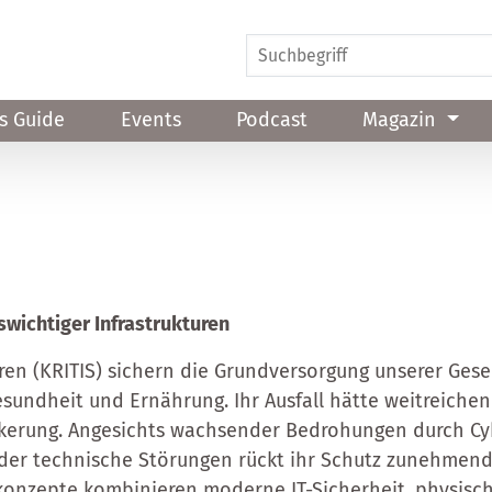
s Guide
Events
Podcast
Magazin
swichtiger Infrastrukturen
uren (KRITIS) sichern die Grundversorgung unserer Gese
Gesundheit und Ernährung. Ihr Ausfall hätte weitreichen
kerung. Angesichts wachsender Bedrohungen durch Cyb
er technische Störungen rückt ihr Schutz zunehmend 
tskonzepte kombinieren moderne IT-Sicherheit, physi