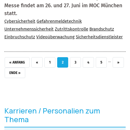
Messe findet am 26. und 27. Juni im MOC München
statt.
Cybersicherheit
Gefahrenmeldetechnik
Unternehmenssicherheit
Zutrittskontrolle
Brandschutz
Einbruchschutz
Videoüberwachung
Sicherheitsdienstleister
…
ERSTE SEITE
VORHERIGE SEITE
SEITE
AKTUELLE SEITE
SEITE
SEITE
SEITE
NÄCHSTE
« ANFANG
‹‹
1
2
3
4
5
››
LETZTE SEITE
ENDE »
Karrieren / Personalien zum
Thema