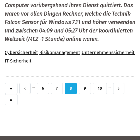
Computer vorübergehend ihren Dienst quittiert. Das
waren vor allen Dingen Rechner, welche die Technik
Falcon Sensor für Windows 7.11 und höher verwenden
und zwischen 04:09 und 05:27 Uhr der koordinierten
Weltzeit (MEZ -1 Stunde) online waren.
Cybersicherheit
Risikomanagement
Unternehmenssicherheit
IT-Sicherheit
…
…
ERSTE SEITE
VORHERIGE SEITE
SEITE
SEITE
AKTUELLE SEITE
SEITE
SEITE
NÄCHSTE SEI
«
‹
6
7
8
9
10
›
LETZTE SEITE
»