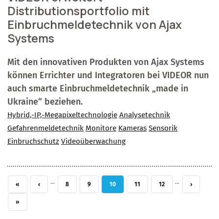
Distributionsportfolio mit
Einbruchmeldetechnik von Ajax
Systems
Mit den innovativen Produkten von Ajax Systems
können Errichter und Integratoren bei VIDEOR nun
auch smarte Einbruchmeldetechnik „made in
Ukraine“ beziehen.
Hybrid,-IP,-Megapixeltechnologie
Analysetechnik
Gefahrenmeldetechnik
Monitore
Kameras
Sensorik
Einbruchschutz
Videoüberwachung
…
…
ERSTE SEITE
VORHERIGE SEITE
SEITE
SEITE
AKTUELLE SEITE
SEITE
SEITE
NÄCHSTE S
«
‹
8
9
10
11
12
›
LETZTE SEITE
»